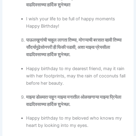
वाढदिवसाच्या हार्दिक शुभेच्छा!
I wish your life to be full of happy moments
Happy Birthday!
पाऊलखुणांची चाहूल लागता तिच्या, मोगऱ्याची बरसात व्हावी तिच्या
सौंदर्यापुढेसोनपरी ही फिकी पडावी, अशा माझ्या प्रेयसीला
वाढदिवसाच्या हार्दिक शुभेच्छा.
Happy birthday to my dearest friend, may it rain
with her footprints, may the rain of coconuts fall
before her beauty.
माझ्या डोळ्यात पाहून माझ्या मनातील ओळखणाऱ्या माझ्या प्रियेला
वाढदिवसाच्या हार्दिक शुभेच्छा.
Happy birthday to my beloved who knows my
heart by looking into my eyes.