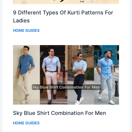
9 Different Types Of Kurti Patterns For
Ladies
HOME GUIDES
Sky Blue Shirt Combination For Men
HOME GUIDES