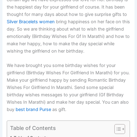
the happiest day for your girlfriend of course. It has been
thought for many days about how to give surprise gifts to
Silver Bracelets women
bring happiness on her face on this
day. So we are thinking about what to wish the girlfriend
emotionally (Birthday Wishes For Gf In Marathi) and how to
make her happy, how to make the day special while
wishing the girlfriend on her birthday.
We have brought you some birthday wishes for your
girlfriend (Birthday Wishes For Girlfriend In Marathi) for you.
Make your girlfriend happy by sending Romantic Birthday
Wishes For Girlfriend In Marathi. Send some special
birthday wishes messages to your girlfriend (Gf Birthday
Wishes In Marathi) and make her day special. You can also
buy
best brand Purse
as gift.
Table of Contents