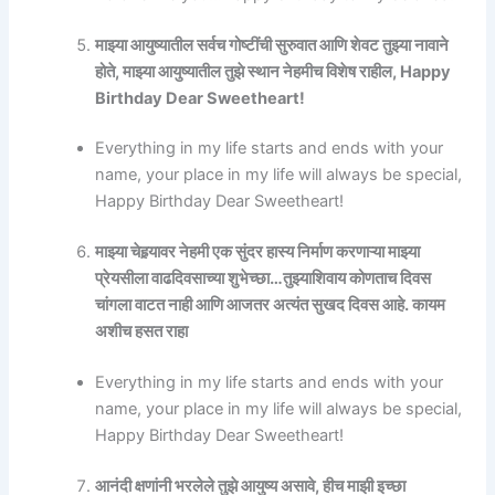
माझ्या आयुष्यातील सर्वच गोष्टींची सुरुवात आणि शेवट तुझ्या नावाने
होते, माझ्या आयुष्यातील तुझे स्थान नेहमीच विशेष राहील, Happy
Birthday Dear Sweetheart!
Everything in my life starts and ends with your
name, your place in my life will always be special,
Happy Birthday Dear Sweetheart!
माझ्या चेहर्‍यावर नेहमी एक सुंदर हास्य निर्माण करणाऱ्या माझ्या
प्रेयसीला वाढदिवसाच्या शुभेच्छा…तुझ्याशिवाय कोणताच दिवस
चांगला वाटत नाही आणि आजतर अत्यंत सुखद दिवस आहे. कायम
अशीच हसत राहा
Everything in my life starts and ends with your
name, your place in my life will always be special,
Happy Birthday Dear Sweetheart!
आनंदी क्षणांनी भरलेले तुझे आयुष्य असावे, हीच माझी इच्छा