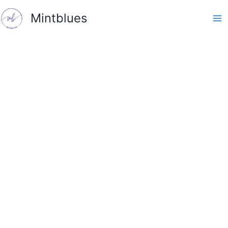
Skip
Mintblues
to
content