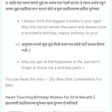
9.सर्वात मोठं रहस्य म्हणजे तुझं वय असंच मला नेहमी वाटतं!! हे रहस्य असंच राहून
कायम तुझा वाढदिवस छान साजरा होवो या तुला वाढदिवसाच्या हार्दिक शुभेच्छा!
I always think the biggest mystery is your age!!
May this secret remain the same and always have
a wonderful birthday. Happy birthday to you!
आयुष्यात सगळी सुख तुला मिळो फक्त मला बर्थडे पार्टी द्यायला विसरू
नको..!
May you get all the happiness in life, just don’t
forget to throw me a birthday party..!
You can Read this Also :- Sky Blue Shirt Combination For
Men
Heart Touching Birthday Wishes For Gf In Marathi |
हृदयस्पर्शी वाढदिवसाच्या शुभेच्छा खास तुमच्या प्रेयसीसाठी