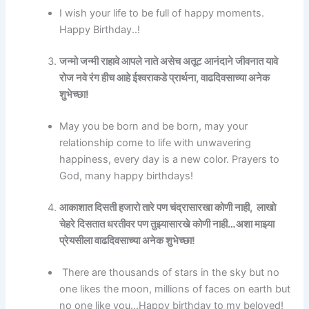
I wish your life to be full of happy moments.
Happy Birthday..!
जन्मो जन्मी राहावे आपले नाते असेच अतूट आनंदाने जीवनात यावे
रोज नवे रंग हीच आहे ईश्वराकडे प्रार्थना, वाढदिवसाच्या अनेक
शुभेच्छा!
May you be born and be born, may your
relationship come to life with unwavering
happiness, every day is a new color. Prayers to
God, many happy birthdays!
आकाशात दिसती हजारो तारे पण चंद्रासारखा कोणी नाही, लाखो
चेहरे दिसतात धरतीवर पण तुझ्यासारखे कोणी नाही…अशा माझ्या
प्रेयसीला वाढदिवसाच्या अनेक शुभेच्छा!
There are thousands of stars in the sky but no
one likes the moon, millions of faces on earth but
no one like you…Happy birthday to my beloved!