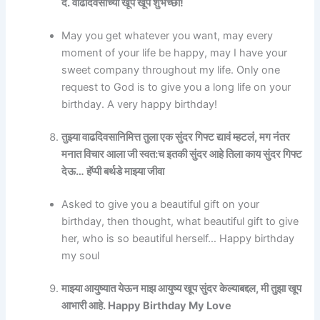
दे. वाढदिवसाच्या खूप खूप शुभेच्छा!
May you get whatever you want, may every
moment of your life be happy, may I have your
sweet company throughout my life. Only one
request to God is to give you a long life on your
birthday. A very happy birthday!
तुझ्या वाढदिवसानिमित्त तुला एक सुंदर गिफ्ट द्यावं म्हटलं, मग नंतर
मनात विचार आला जी स्वत:च इतकी सुंदर आहे तिला काय सुंदर गिफ्ट
देऊ… हॅप्पी बर्थडे माझ्या जीवा
Asked to give you a beautiful gift on your
birthday, then thought, what beautiful gift to give
her, who is so beautiful herself… Happy birthday
my soul
माझ्या आयुष्यात येऊन माझ आयुष्य खूप सुंदर केल्याबद्दल, मी तुझा खूप
आभारी आहे. Happy Birthday My Love