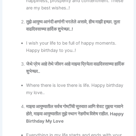
happiness, prosperity and contentment. These
are my best wishes..!
तुझे आयुष्य आनंदी क्षणांनी भरलेले असावे, हीच माझी इच्छा. तुला
वाढदिवसाच्या हार्दिक शुभेच्छा..!
I wish your life to be full of happy moments.
Happy birthday to you..!
जेथे प्रेम आहे तेथे जीवन आहे माझ्या प्रियेला वाढदिवसाच्या हार्दिक
शुभेच्छा..
Where there is love there is life. Happy birthday
my love..
माझ्या आयुष्यातील सर्वच गोष्टींची सुरुवात आणि शेवट तुझ्या नावाने
होते, माझ्या आयुष्यातील तुझे स्थान नेहमीच विशेष राहील. Happy
Birthday My Love
Everything in my life starts and ends with your